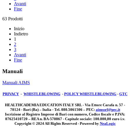
Avanti
Fine
63 Prodotti
Inizio
Indietro
1
2
3
Avanti
Fine
Manuali
Manuali AIMS
PRIVACY
-
WHISTLEBLOWING
-
POLICY WHISTLEBLOWING
-
GTC
HEALTHCADEMIA EDUCATION ITALY SRL - Via Ettore Carafa n. 57 -
70124 - Bari (Ba) – Italia - Tel. 080.5061506 – PEC:
aimssrl@pec.it
Iscrizione al Registro Imprese di Bari con numero, Codice fiscale e P.IVA:
07625410720 – REA n. BA-570867 - Capitale sociale: 100.000,00 euro i.v.
Copyright © 2024 All Rights Reserved - Powered by
NeaLogic