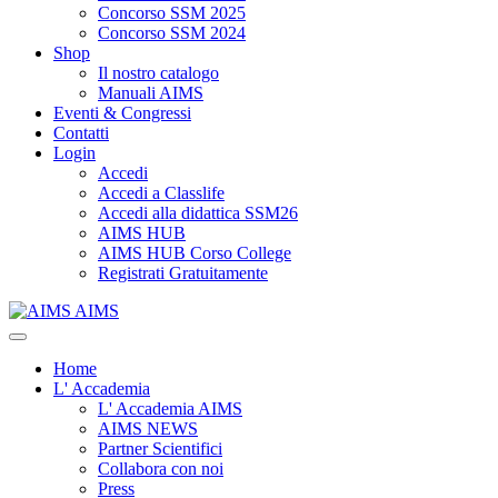
Concorso SSM 2025
Concorso SSM 2024
Shop
Il nostro catalogo
Manuali AIMS
Eventi & Congressi
Contatti
Login
Accedi
Accedi a Classlife
Accedi alla didattica SSM26
AIMS HUB
AIMS HUB Corso College
Registrati Gratuitamente
AIMS
Home
L' Accademia
L' Accademia AIMS
AIMS NEWS
Partner Scientifici
Collabora con noi
Press